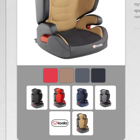
пу
кр
го