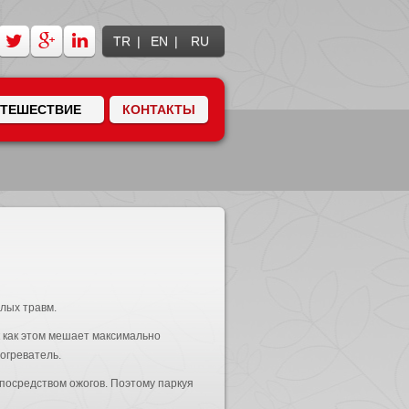
TR
EN
RU
УТЕШЕСТВИЕ
КОНТАКТЫ
лых травм.
ак как этом мешает максимально
огреватель.
 посредством ожогов. Поэтому паркуя