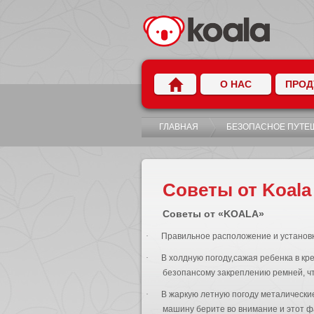
О НАС
ПРОД
ГЛАВНАЯ
БЕЗОПАСНОЕ ПУТЕ
Советы от Koala
Советы от «
KOALA
»
·
Правильное расположение и установк
·
В холдную погоду,сажая ребенка в кре
безопансому закреплению ремней, что
·
В жаркую летную погоду металические
машину берите во внимание и этот ф